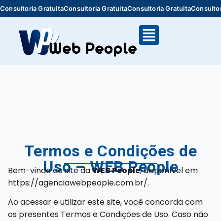
onsultoria Gratuita
Consultoria Gratuita
Consultoria Gratuita
Consultoria
Termos e Condições de
Uso – WEB People
Bem-vindo ao site da
WEB People
, disponível em
https://agenciawebpeople.com.br/.
Ao acessar e utilizar este site, você concorda com
os presentes Termos e Condições de Uso. Caso não