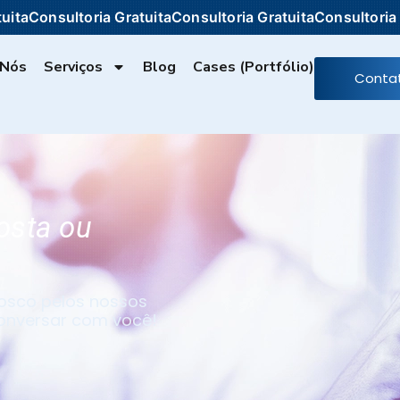
ria Gratuita
Consultoria Gratuita
Consultoria Gratuita
Cons
 Nós
Serviços
Blog
Cases (portfólio)
Conta
osta ou
nosco pelos nossos
conversar com você!