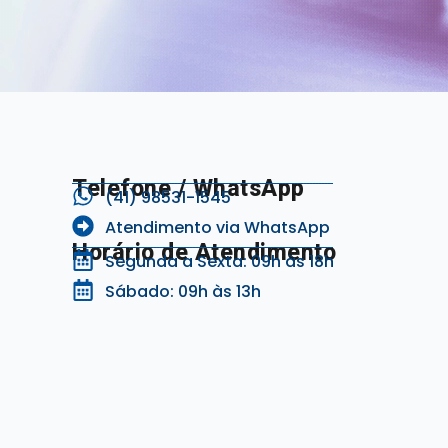
Telefone / WhatsApp
(41) 98531-1545
Atendimento via WhatsApp
Horário de Atendimento
Segunda a Sexta: 09h às 18h
Sábado: 09h às 13h