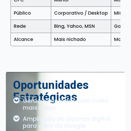
Público
Corporativo / Desktop
Misto /
Rede
Bing, Yahoo, MSN
Google
Alcance
Mais nichado
Mais a
Oportunidades
Estratégicas
Geração de leads com custo
mais baixo.
Ampliação do alcance digital
para além do Google.