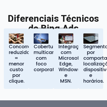
Diferenciais Técnicos
do Bing Ads
Concorrência
Cobertura
Integração
Segment
reduzida
multicanal
com
por
=
com
Microsoft
comporta
menor
foco
Edge,
localizaç
custo
corporativo.
Windows
dispositi
por
e
e
clique.
MSN.
horários.