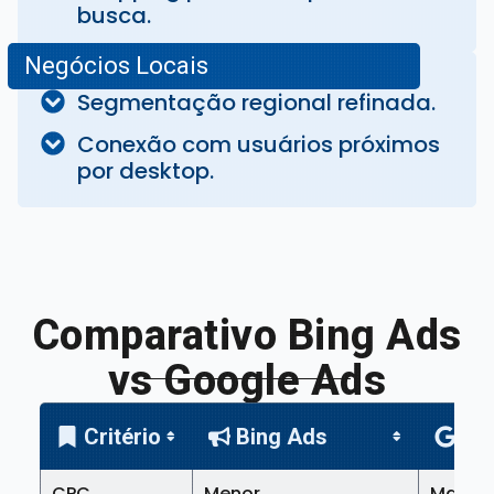
busca.
Negócios Locais
Segmentação regional refinada.
Conexão com usuários próximos
por desktop.
Comparativo Bing Ads
vs Google Ads
Critério
Bing Ads
Go
CPC
Menor
Maior